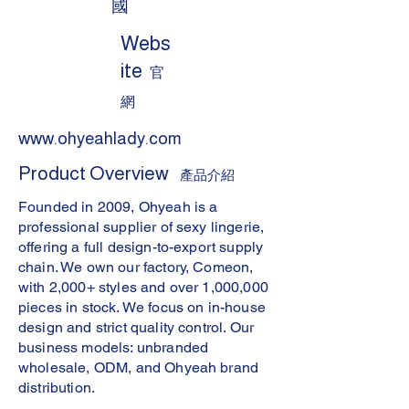
國
Webs
ite
官
網
www.ohyeahlady.com
Product Overview
產品介紹
Founded in 2009, Ohyeah is a
professional supplier of sexy lingerie,
offering a full design-to-export supply
chain. We own our factory, Comeon,
with 2,000+ styles and over 1,000,000
pieces in stock. We focus on in-house
design and strict quality control. Our
business models: unbranded
wholesale, ODM, and Ohyeah brand
distribution.