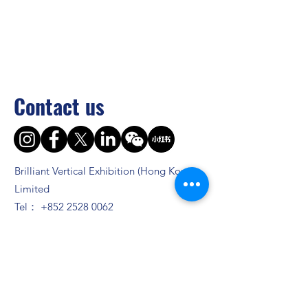
Contact us
Brilliant Vertical Exhibition (Hong Kong)
Limited
Tel：
+852 2528 0062
Fax：
+852 3954 5715
Email：
info@asiaADULTexpo.com
Website：
www.asiaADULTexpo.com
Address： Rm904, Tai Tung Building, 8
Fleming Road, Wan Chai, Hong Kong