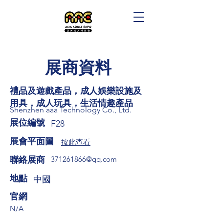
展商資料
禮品及遊戲產品，成人娛樂設施及
用具，成人玩具，生活情趣產品
Shenzhen aaa Technology Co., Ltd.
展位編號
F28
展會平面圖
按此查看
​聯絡展商
371261866@qq.com
​地點
中國
​官網
N/A