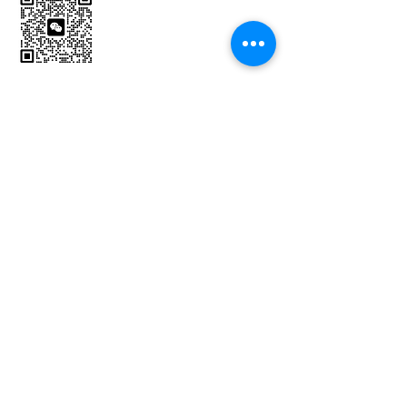
​任小姐
​電郵：
muriel.Yam@bvexhibition.com
​徐小姐
​電郵：
joli.chui@bvexhibition.com
©
2008-2026
亞洲成人博覽 Asia Adult Expo,
香港美縱展覽有限公司
版權所有。